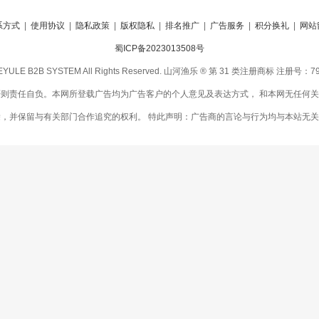
系方式
|
使用协议
|
隐私政策
|
版权隐私
|
排名推广
|
广告服务
|
积分换礼
|
网站
蜀ICP备2023013508号
NHEYULE B2B SYSTEM All Rights Reserved. 山河渔乐 ® 第 31 类注册商标 注册号：
则责任自负。本网所登载广告均为广告客户的个人意见及表达方式， 和本网无任何
除，并保留与有关部门合作追究的权利。 特此声明：广告商的言论与行为均与本站无关