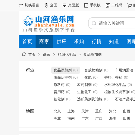
切换语言
全国
桌面版
手机版
二维码
首页
商家
供应
求购
行情
知道
图
首页
>
商家
>
精细化学品
>
食品添加剂
行业
食品添加剂
(0)
合成胶粘剂
(0)
车用润滑油
表面活性剂
(0)
化肥
(0)
香料、香精
(0)
原料药
(0)
农药制剂
(0)
水处理化学品
(0)
畜用药
(0)
生物化工
(0)
植物生长调节剂
(0
催化剂
(0)
选矿药剂及冶炼
(0)
石油产品添
地区
北京
上海
天津
重庆
河北
山西
湖北
湖南
广东
广西
海南
四川