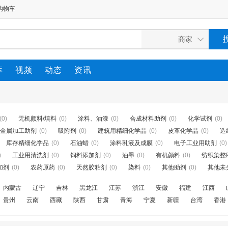
购物车
库
视频
动态
资讯
(0)
无机颜料/填料
(0)
涂料、油漆
(0)
合成材料助剂
(0)
化学试剂
(0)
金属加工助剂
(0)
吸附剂
(0)
建筑用精细化学品
(0)
皮革化学品
(0)
造
库存精细化学品
(0)
石油蜡
(0)
涂料乳液及成膜
(0)
电子工业用助剂
(0)
)
工业用清洗剂
(0)
饲料添加剂
(0)
油墨
(0)
有机颜料
(0)
纺织染整
加剂
(0)
农药原药
(0)
天然胶粘剂
(0)
染料
(0)
其他助剂
(0)
其他未
内蒙古
辽宁
吉林
黑龙江
江苏
浙江
安徽
福建
江西
贵州
云南
西藏
陕西
甘肃
青海
宁夏
新疆
台湾
香港