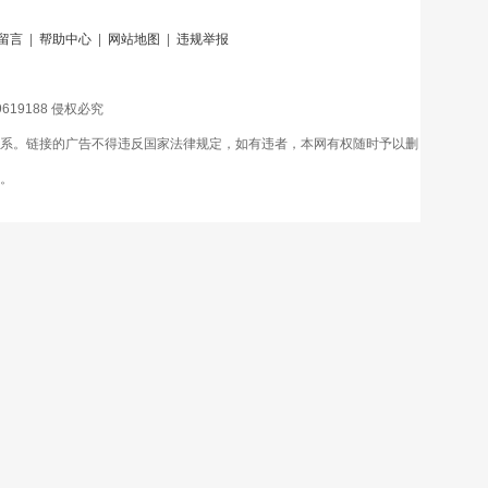
留言
|
帮助中心
|
网站地图
|
违规举报
79619188 侵权必究
关系。链接的广告不得违反国家法律规定，如有违者，本网有权随时予以删
。