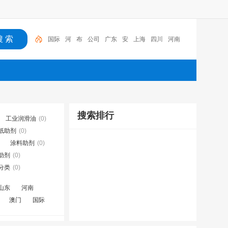
国际
河
布
公司
广东
安
上海
四川
河南
服务
搜索排行
工业润滑油
(0)
纸助剂
(0)
涂料助剂
(0)
助剂
(0)
分类
(0)
山东
河南
澳门
国际