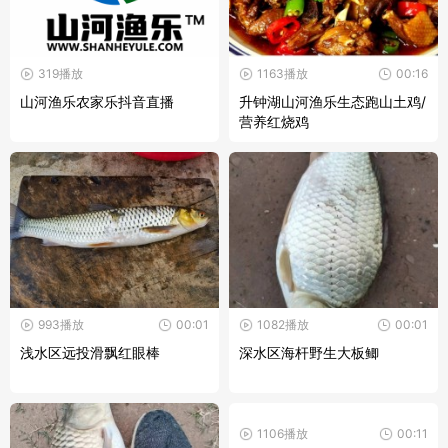
319播放
1163播放
00:16
山河渔乐农家乐抖音直播
升钟湖山河渔乐生态跑山土鸡/
营养红烧鸡
993播放
00:01
1082播放
00:01
浅水区远投滑飘红眼棒
深水区海杆野生大板鲫
1106播放
00:11