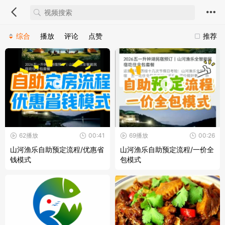
综合
播放
评论
点赞
推荐
62播放
00:41
69播放
00:26
山河渔乐自助预定流程/优惠省
山河渔乐自助预定流程/一价全
钱模式
包模式