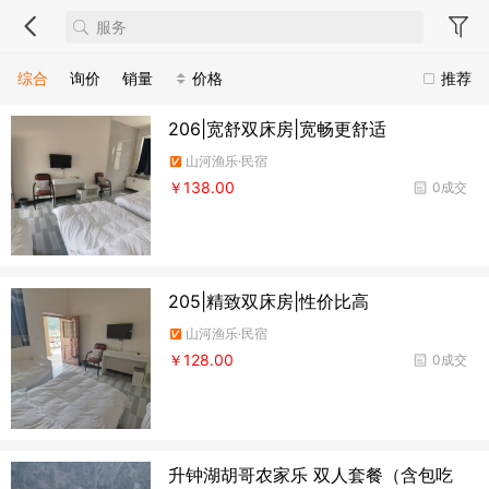
综合
询价
销量
价格
推荐
206|宽舒双床房|宽畅更舒适
山河渔乐·民宿
￥138.00
0成交
205|精致双床房|性价比高
山河渔乐·民宿
￥128.00
0成交
升钟湖胡哥农家乐 双人套餐（含包吃