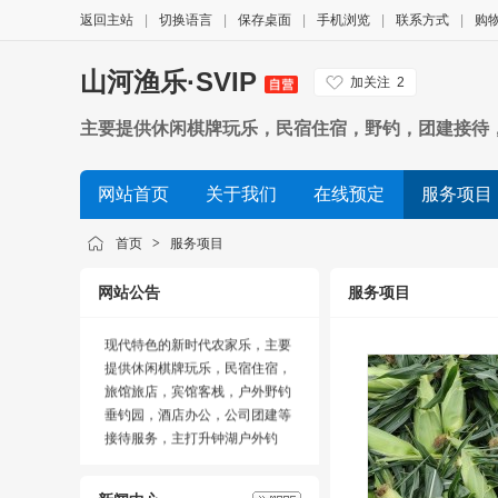
返回主站
|
切换语言
|
保存桌面
|
手机浏览
|
联系方式
|
购
山河渔乐·SVIP
加关注
2
主要提供休闲棋牌玩乐，民宿住宿，野钓，团建接待
司年会，聚会，公益活动等
网站首页
关于我们
在线预定
服务项目
渔乐行情
招商代理
友情链接
荣誉资质
首页
>
服务项目
阆中市山河渔乐农家乐，位于升
钟湖风景区20公里处的阆中古城
网站公告
服务项目
木兰湖段，距阆中古城仅40公
里，是一家综合性半智能化具有
现代特色的新时代农家乐，主要
提供休闲棋牌玩乐，民宿住宿，
旅馆旅店，宾馆客栈，户外野钓
垂钓园，酒店办公，公司团建等
接待服务，主打升钟湖户外钓
鱼，露营烧烤，园林采摘等玩乐
套餐接待服务；散#?san3#养土