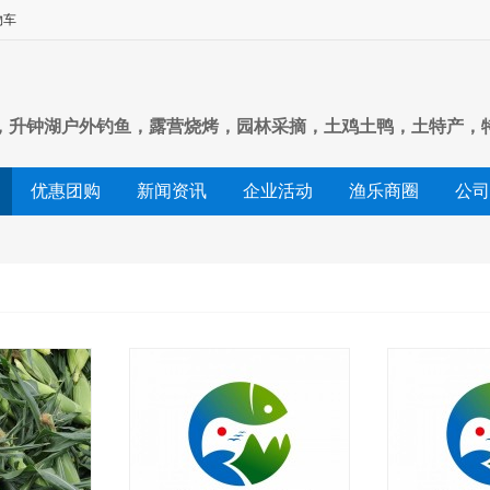
物车
，升钟湖户外钓鱼，露营烧烤，园林采摘，土鸡土鸭，土特产，
优惠团购
新闻资讯
企业活动
渔乐商圈
公司
人才招聘
知道问答