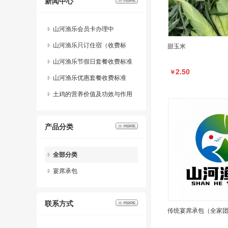
新闻中心
鸡、土鸭、土特产、升钟湖生态
鱼等特色农家菜；除此之外还可
以提供宴会宴请，会议培训，活
山河渔乐会员卡办理中
动赛事，酒席聚会，公司年会，
公益活动等团体接待服务；也是
山河渔乐只订住宿（收费标
甜玉米
你夏日避暑，康养，度假，外出
准）点菜加餐另算
山河渔乐节假日套餐收费标准
休闲办公的理想选择，宽敞的停
2.50
￥
车位及宽广的视野，依山傍水的
（节假日）
山河渔乐优惠套餐收费标准
优雅环境，一定会让你即舒适又
（非节假日）
土鸡的营养价值及功效与作用
舒心哦…山河渔乐欢迎您的到
来！一段美好的旅程就此开启。
产品分类
全部分类
宴席承包
联系方式
传统宴席承包（全家