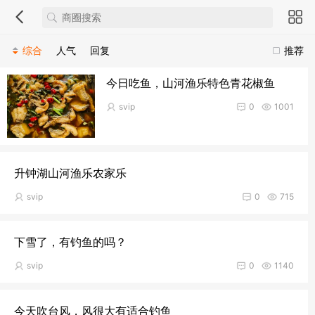
综合
人气
回复
推荐
今日吃鱼，山河渔乐特色青花椒鱼
svip
0
1001
升钟湖山河渔乐农家乐
svip
0
715
下雪了，有钓鱼的吗？
svip
0
1140
今天吹台风，风很大有适合钓鱼