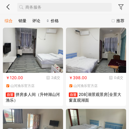
综合
销量
评论
价格
推荐
￥120.00
￥398.00
2成交
0成交
山河渔乐官方店
山河渔乐官方店
拼房多人间（升钟湖山河
208|湖景观景房|全景大
渔乐）
窗直观湖面