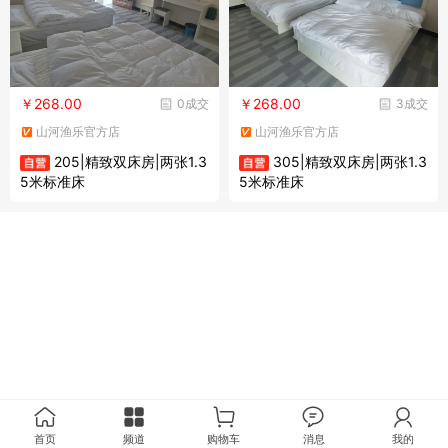
￥268.00
￥268.00
0成交
3成交
山河渔乐官方店
山河渔乐官方店
205|精致双床房|两张1.3
305|精致双床房|两张1.3
5米标准床
5米标准床
首页
频道
购物车
消息
我的